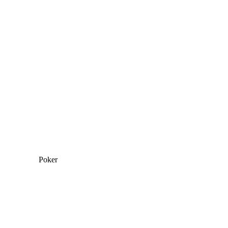
Poker