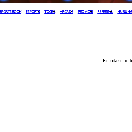
SPORTSBOOK
ESPORTS
TOGEL
ARCADE
PROMOSI
REFERRAL
HUBUNGI
Kepada seluruh member setia 99onlinepo