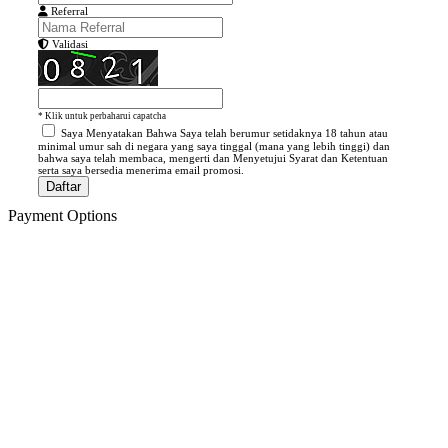
Referral
Validasi
* Klik untuk perbaharui capatcha
Saya Menyatakan Bahwa Saya telah berumur setidaknya 18 tahun atau
minimal umur sah di negara yang saya tinggal (mana yang lebih tinggi) dan
bahwa saya telah membaca, mengerti dan Menyetujui Syarat dan Ketentuan
serta saya bersedia menerima email promosi.
Daftar
Payment Options