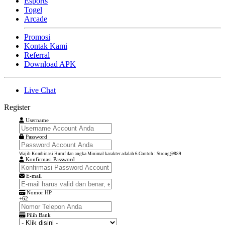
Esports
Togel
Arcade
Promosi
Kontak Kami
Referral
Download APK
Live Chat
Register
Username
Password
Wajib Kombinasi Huruf dan angka Minimal karakter adalah 6.Contoh : Strong@889
Konfirmasi Password
E-mail
Nomor HP
+62
Pilih Bank